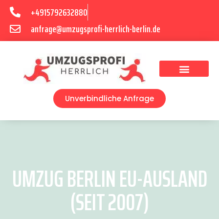
+4915792632880
anfrage@umzugsprofi-herrlich-berlin.de
Umzugsunternehmen Berlin
Unverbindliche Anfrage
UMZUG BERLIN EU-AUSLAND
(SEIT 2007)