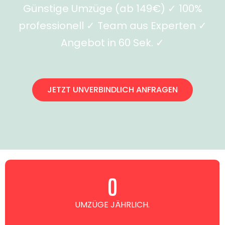
Günstige Umzüge (ab 149€) ✓ 100%
professionell ✓ Team aus Experten ✓
Angebot in 60 Sek. ✓
JETZT UNVERBINDLICH ANFRAGEN
0
UMZÜGE JÄHRLICH.