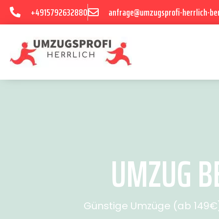
+4915792632880
anfrage@umzugsprofi-herrlich-ber
UMZUG BE
Günstige Umzüge (ab 149€) 