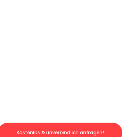
ICHES ANGEBOT IN
UNTER 60 S
slosen & sorgenfreien Umzug in Berlin: Erleb
taltet. Lassen Sie uns den schweren Teil übe
tspannten und kostengünstigen Servive!
Kostenlos & unverbindlich anfragen!