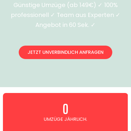
Günstige Umzüge (ab 149€) ✓ 100%
professionell ✓ Team aus Experten ✓
Angebot in 60 Sek. ✓
JETZT UNVERBINDLICH ANFRAGEN
0
UMZÜGE JÄHRLICH.