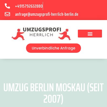
+4915792632880
anfrage@umzugsprofi-herrlich-berlin.de
Umzugsunternehmen Berlin
Unverbindliche Anfrage
UMZUG BERLIN MOSKAU (SEIT
2007)