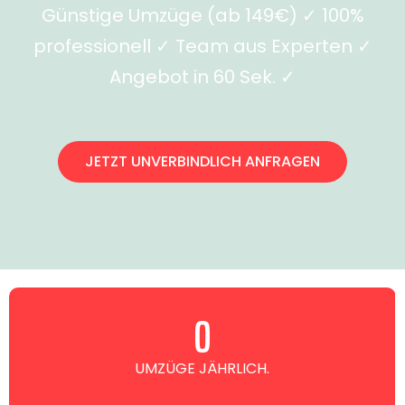
Günstige Umzüge (ab 149€) ✓ 100%
professionell ✓ Team aus Experten ✓
Angebot in 60 Sek. ✓
JETZT UNVERBINDLICH ANFRAGEN
0
UMZÜGE JÄHRLICH.