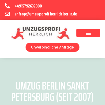
+4915792632880
anfrage@umzugsprofi-herrlich-berlin.de
Umzugsunternehmen Berlin
Unverbindliche Anfrage
UMZUG BERLIN SANKT
PETERSBURG (SEIT 2007)