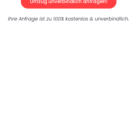
Umzug unverbindlich anfragen!
Ihre Anfrage ist zu 100% kostenlos & unverbindlich.
UNVERBINDLICHES ANGEBOT IN
UNTER 60 SEKUNDEN
:
Machen Sie sich bereit für einen
reibungslosen & sorgenfreien Umzug in Berlin:
Erleben Sie, wie unser Expertenteam Ihren
Umzug schnell, sicher und effizient gestaltet.
Lassen Sie uns den schweren Teil
übernehmen & freuen Sie sich auf einen