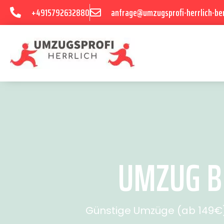
+4915792632880
anfrage@umzugsprofi-herrlich-ber
UMZUG BE
Günstige Umzüge (ab 149€) 