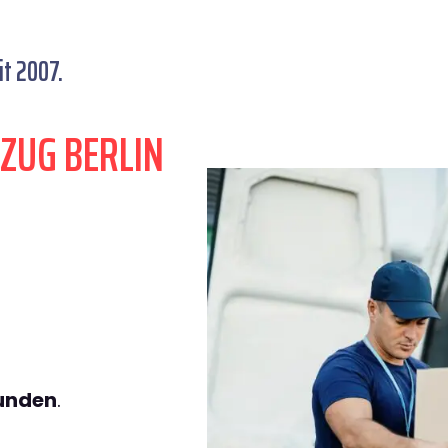
t 2007.
ZUG BERLIN
tunden
.