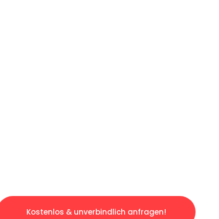
ICHES ANGEBOT IN
UNTER 60 S
slosen & sorgenfreien Umzug in Berlin: Erleb
taltet. Lassen Sie uns den schweren Teil übe
tspannten und kostengünstigen Servive!
Kostenlos & unverbindlich anfragen!