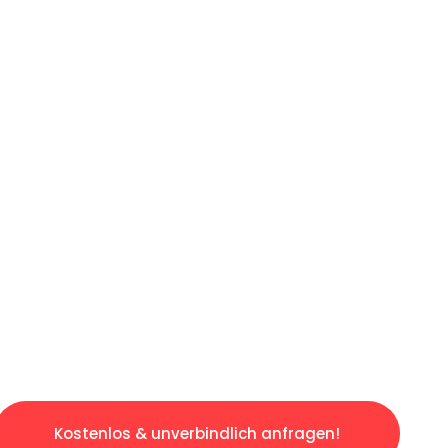
ICHES ANGEBOT IN
UNTER 60 S
slosen & sorgenfreien Umzug in Berlin: Erleb
taltet. Lassen Sie uns den schweren Teil übe
tspannten und kostengünstigen Servive!
Kostenlos & unverbindlich anfragen!