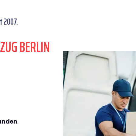
t 2007.
ZUG BERLIN
tunden
.