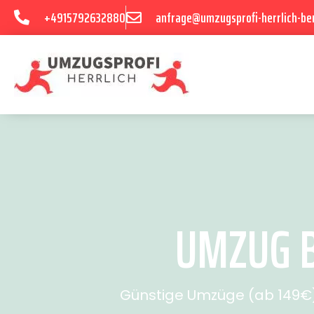
+4915792632880
anfrage@umzugsprofi-herrlich-ber
UMZUG B
Günstige Umzüge (ab 149€) 