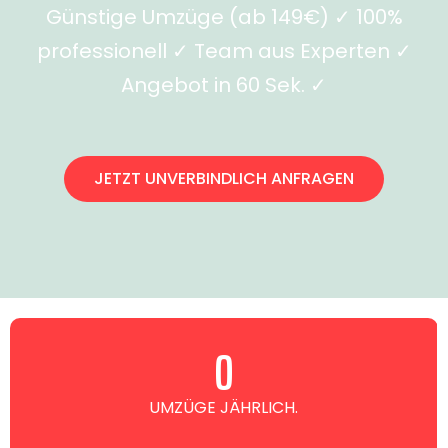
Günstige Umzüge (ab 149€) ✓ 100%
professionell ✓ Team aus Experten ✓
Angebot in 60 Sek. ✓
JETZT UNVERBINDLICH ANFRAGEN
0
UMZÜGE JÄHRLICH.