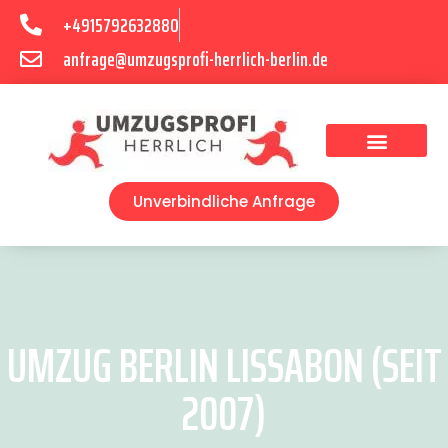
+4915792632880
anfrage@umzugsprofi-herrlich-berlin.de
Umzugsunternehmen Berlin
Unverbindliche Anfrage
UMZUG BERLIN LISSABON (SEIT
2007)