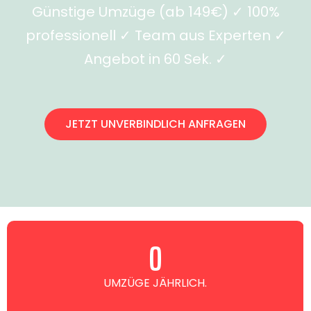
Günstige Umzüge (ab 149€) ✓ 100%
professionell ✓ Team aus Experten ✓
Angebot in 60 Sek. ✓
JETZT UNVERBINDLICH ANFRAGEN
0
UMZÜGE JÄHRLICH.