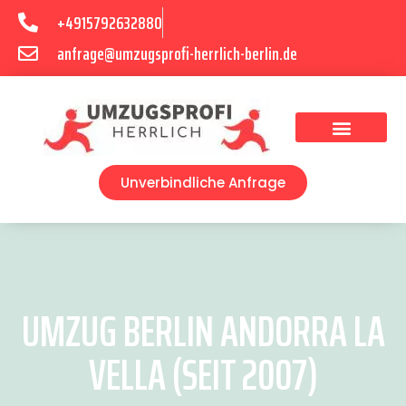
+4915792632880
anfrage@umzugsprofi-herrlich-berlin.de
Umzugsunternehmen Berlin
Unverbindliche Anfrage
UMZUG BERLIN ANDORRA LA
VELLA (SEIT 2007)