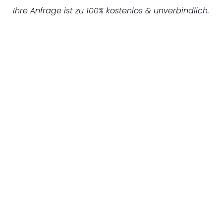
Ihre Anfrage ist zu 100% kostenlos & unverbindlich.
UNVERBINDLICHES ANGEBOT IN
UNTER 60 SEKUNDEN
:
Machen Sie sich bereit für einen
reibungslosen & sorgenfreien Umzug in Berlin:
Erleben Sie, wie unser Expertenteam Ihren
Umzug schnell, sicher und effizient gestaltet.
Lassen Sie uns den schweren Teil
übernehmen & freuen Sie sich auf einen
entspannten und kostengünstigen Servive!