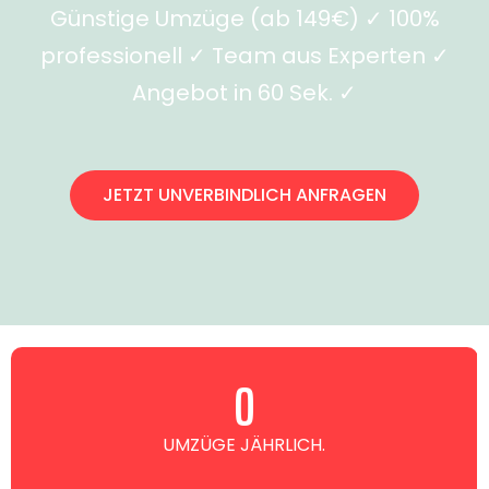
Günstige Umzüge (ab 149€) ✓ 100%
professionell ✓ Team aus Experten ✓
Angebot in 60 Sek. ✓
JETZT UNVERBINDLICH ANFRAGEN
0
UMZÜGE JÄHRLICH.