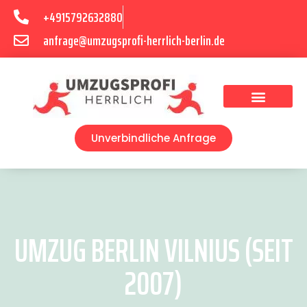
+4915792632880
anfrage@umzugsprofi-herrlich-berlin.de
Umzugsunternehmen Berlin
Unverbindliche Anfrage
UMZUG BERLIN VILNIUS (SEIT
2007)