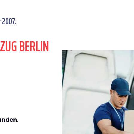
t 2007.
ZUG BERLIN
tunden
.