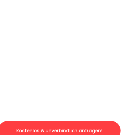
ICHES ANGEBOT IN
UNTER 60 S
slosen & sorgenfreien Umzug in Berlin: Erleb
taltet. Lassen Sie uns den schweren Teil übe
tspannten und kostengünstigen Servive!
Kostenlos & unverbindlich anfragen!