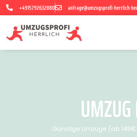
+4915792632880
anfrage@umzugsprofi-herrlich-ber
UMZUG B
Günstige Umzüge (ab 149€) 