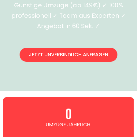
Günstige Umzüge (ab 149€) ✓ 100%
professionell ✓ Team aus Experten ✓
Angebot in 60 Sek. ✓
JETZT UNVERBINDLICH ANFRAGEN
0
UMZÜGE JÄHRLICH.