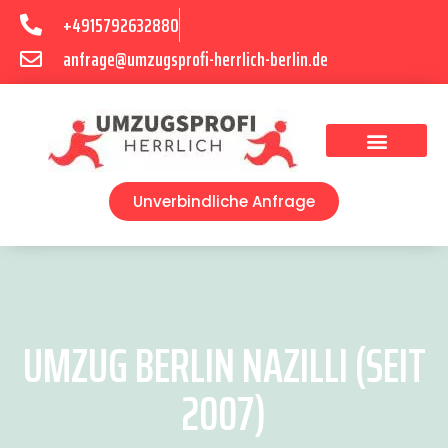
+4915792632880
anfrage@umzugsprofi-herrlich-berlin.de
Umzugsunternehmen Berlin
Unverbindliche Anfrage
UMZUG BERLIN NAZILLI (SEIT
2007)