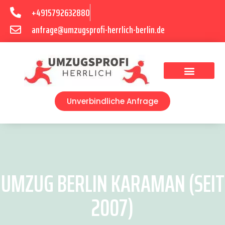
+4915792632880
anfrage@umzugsprofi-herrlich-berlin.de
Umzugsunternehmen Berlin
Unverbindliche Anfrage
UMZUG BERLIN KARAMAN (SEIT
2007)