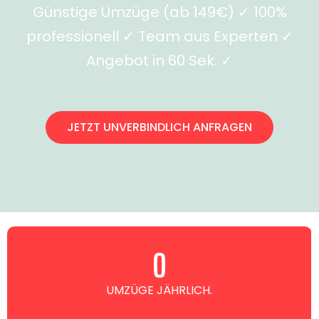
Günstige Umzüge (ab 149€) ✓ 100%
professionell ✓ Team aus Experten ✓
Angebot in 60 Sek. ✓
JETZT UNVERBINDLICH ANFRAGEN
0
UMZÜGE JÄHRLICH.