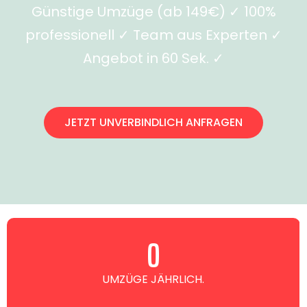
Günstige Umzüge (ab 149€) ✓ 100%
professionell ✓ Team aus Experten ✓
Angebot in 60 Sek. ✓
JETZT UNVERBINDLICH ANFRAGEN
0
UMZÜGE JÄHRLICH.