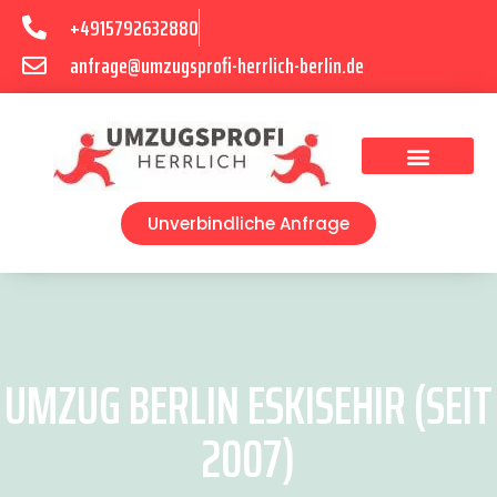
+4915792632880
anfrage@umzugsprofi-herrlich-berlin.de
Umzugsunternehmen Berlin
Unverbindliche Anfrage
UMZUG BERLIN ESKISEHIR (SEIT
2007)