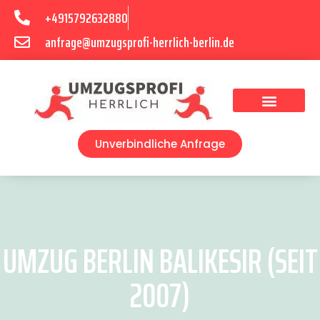
+4915792632880
anfrage@umzugsprofi-herrlich-berlin.de
Umzugsunternehmen Berlin
Unverbindliche Anfrage
UMZUG BERLIN BALIKESIR (SEIT
2007)