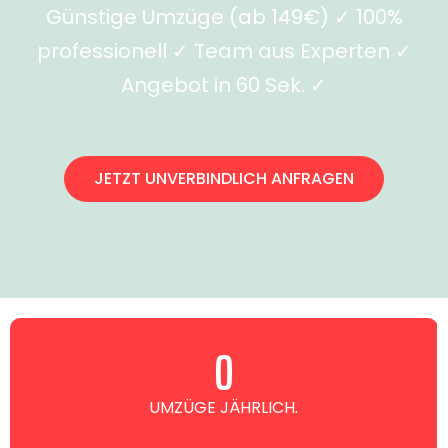
Günstige Umzüge (ab 149€) ✓ 100%
professionell ✓ Team aus Experten ✓
Angebot in 60 Sek. ✓
JETZT UNVERBINDLICH ANFRAGEN
0
UMZÜGE JÄHRLICH.