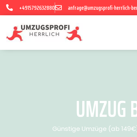
+4915792632880
anfrage@umzugsprofi-herrlich-ber
UMZUG B
Günstige Umzüge (ab 149€) 