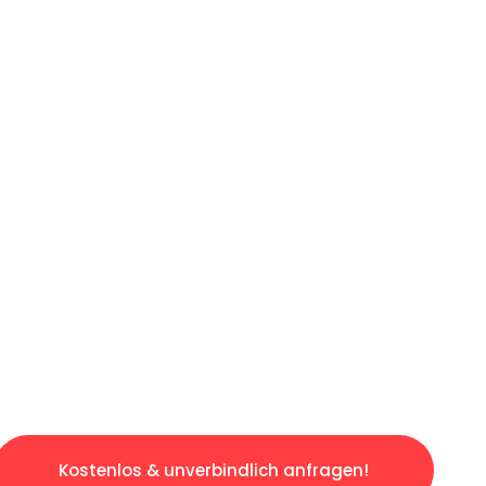
ICHES ANGEBOT IN
UNTER 60 S
slosen & sorgenfreien Umzug in Berlin: Erleb
taltet. Lassen Sie uns den schweren Teil übe
tspannten und kostengünstigen Servive!
Kostenlos & unverbindlich anfragen!