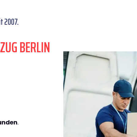
t 2007.
ZUG BERLIN
tunden
.