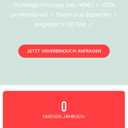
Günstige Umzüge (ab 149€) ✓ 100%
professionell ✓ Team aus Experten ✓
Angebot in 60 Sek. ✓
JETZT UNVERBINDLICH ANFRAGEN
0
UMZÜGE JÄHRLICH.