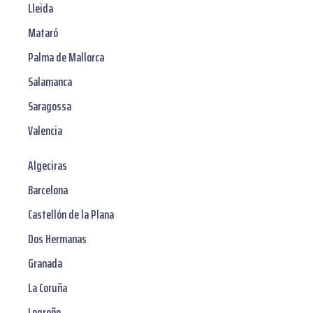
Lleida
Mataró
Palma de Mallorca
Salamanca
Saragossa
Valencia
Algeciras
Barcelona
Castellón de la Plana
Dos Hermanas
Granada
La Coruña
Logroño