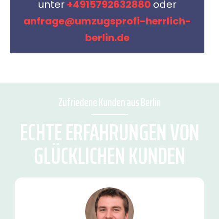
unter
+4915792632880
oder
anfrage@umzugsprofi-herrlich-
berlin.de
Zufriedene Kunden aus Berlin
ECHTE ERFAHRUNGEN VON
GLÜCKLICHEN KUNDEN