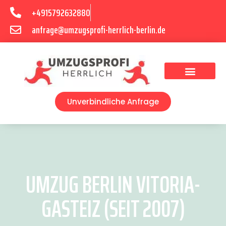
+4915792632880
anfrage@umzugsprofi-herrlich-berlin.de
Umzugsunternehmen Berlin
Unverbindliche Anfrage
UMZUG BERLIN VITORIA-
GASTEIZ (SEIT 2007)