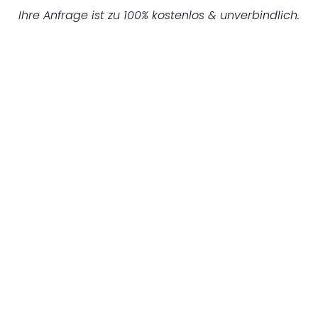
Ihre Anfrage ist zu 100% kostenlos & unverbindlich.
UNVERBINDLICHES ANGEBOT IN
UNTER 60 SEKUNDEN
:
Machen Sie sich bereit für einen
reibungslosen & sorgenfreien Umzug in Berlin:
Erleben Sie, wie unser Expertenteam Ihren
Umzug schnell, sicher und effizient gestaltet.
Lassen Sie uns den schweren Teil
übernehmen & freuen Sie sich auf einen
entspannten und kostengünstigen Servive!