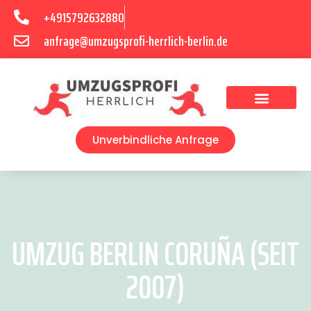
+4915792632880
anfrage@umzugsprofi-herrlich-berlin.de
Umzugsunternehmen Berlin
Unverbindliche Anfrage
UMZUG BERLIN CORUÑA (SEIT
2007)