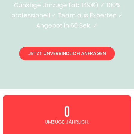
Günstige Umzüge (ab 149€) ✓ 100%
professionell ✓ Team aus Experten ✓
Angebot in 60 Sek. ✓
JETZT UNVERBINDLICH ANFRAGEN
0
UMZÜGE JÄHRLICH.