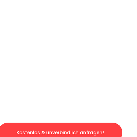
ICHES ANGEBOT IN
UNTER 60 S
slosen & sorgenfreien Umzug in Berlin: Erleb
taltet. Lassen Sie uns den schweren Teil übe
tspannten und kostengünstigen Servive!
Kostenlos & unverbindlich anfragen!