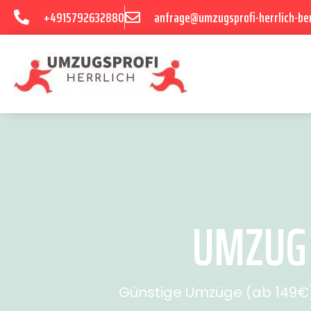
+4915792632880
anfrage@umzugsprofi-herrlich-ber
UMZUG 
Günstige Umzüge (ab 149€) 