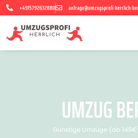
+4915792632880
anfrage@umzugsprofi-herrlich-ber
UMZUG BER
Günstige Umzüge (ab 149€) 