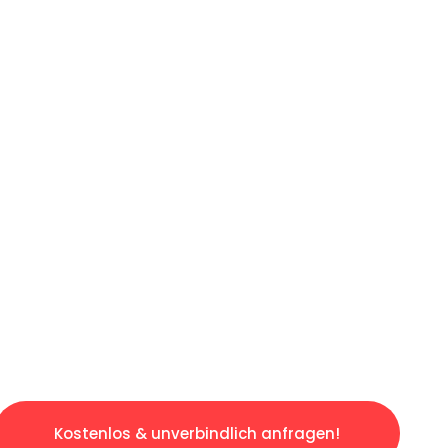
ICHES ANGEBOT IN
UNTER 60 S
slosen & sorgenfreien Umzug in Berlin: Erleb
taltet. Lassen Sie uns den schweren Teil übe
tspannten und kostengünstigen Servive!
Kostenlos & unverbindlich anfragen!