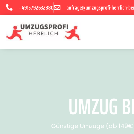
+4915792632880
anfrage@umzugsprofi-herrlich-ber
UMZUG BE
Günstige Umzüge (ab 149€) 