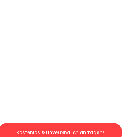
ICHES ANGEBOT IN
UNTER 60 S
slosen & sorgenfreien Umzug in Berlin: Erleb
taltet. Lassen Sie uns den schweren Teil übe
tspannten und kostengünstigen Servive!
Kostenlos & unverbindlich anfragen!