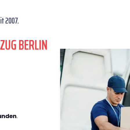
it 2007.
ZUG BERLIN
tunden
.