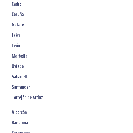
Cádiz
Coruña
Getafe
Jaén
León
Marbella
Oviedo
Sabadell
Santander
Torrejón de Ardoz
Alcorcón
Badalona