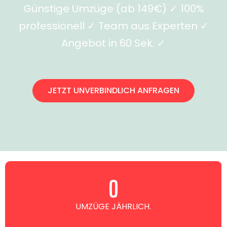
Günstige Umzüge (ab 149€) ✓ 100%
professionell ✓ Team aus Experten ✓
Angebot in 60 Sek. ✓
JETZT UNVERBINDLICH ANFRAGEN
0
UMZÜGE JÄHRLICH.