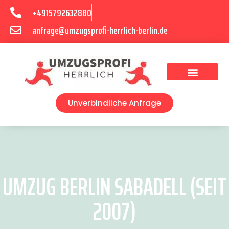
+4915792632880
anfrage@umzugsprofi-herrlich-berlin.de
Umzugsunternehmen Berlin
Unverbindliche Anfrage
UMZUG BERLIN SABADELL (SEIT
2007)