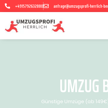
+4915792632880
anfrage@umzugsprofi-herrlich-ber
UMZUG B
Günstige Umzüge (ab 149€) 