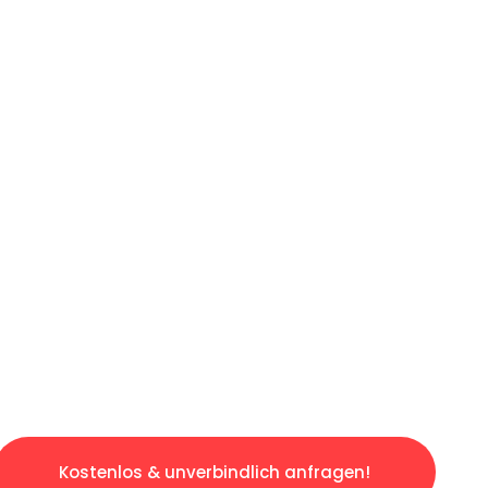
ICHES ANGEBOT IN
UNTER 60 S
slosen & sorgenfreien Umzug in Berlin: Erleb
taltet. Lassen Sie uns den schweren Teil übe
tspannten und kostengünstigen Servive!
Kostenlos & unverbindlich anfragen!