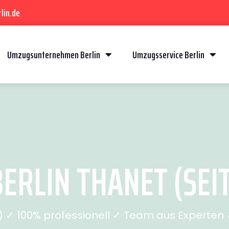
lin.de
Umzugsunternehmen Berlin
Umzugsservice Berlin
ERLIN THANET (SEIT
✓ 100% professionell ✓ Team aus Experten ✓