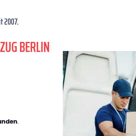
t 2007.
ZUG BERLIN
tunden
.