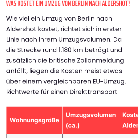
WAS KOSTET EIN UMZUG VON BERLIN NACH ALDERSHOT?
Wie viel ein Umzug von Berlin nach
Aldershot kostet, richtet sich in erster
Linie nach Ihrem Umzugsvolumen. Da
die Strecke rund 1.180 km beträgt und
zusätzlich die britische Zollanmeldung
anfällt, liegen die Kosten meist etwas
über einem vergleichbaren EU-Umzug.
Richtwerte für einen Direkttransport:
Umzugsvolumen
Koste
Wohnungsgröße
(ca.)
Alder