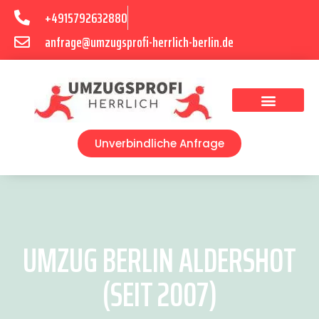
+4915792632880
anfrage@umzugsprofi-herrlich-berlin.de
Umzugsunternehmen Berlin
Unverbindliche Anfrage
UMZUG BERLIN ALDERSHOT
(SEIT 2007)