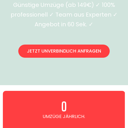
Günstige Umzüge (ab 149€) ✓ 100%
professionell ✓ Team aus Experten ✓
Angebot in 60 Sek. ✓
JETZT UNVERBINDLICH ANFRAGEN
0
UMZÜGE JÄHRLICH.