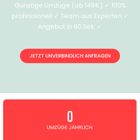
Günstige Umzüge (ab 149€) ✓ 100%
professionell ✓ Team aus Experten ✓
Angebot in 60 Sek. ✓
JETZT UNVERBINDLICH ANFRAGEN
0
UMZÜGE JÄHRLICH.