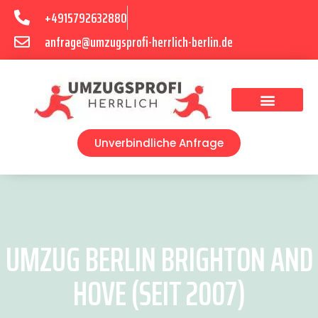
+4915792632880
anfrage@umzugsprofi-herrlich-berlin.de
Umzugsunternehmen Berlin
Unverbindliche Anfrage
UMZUG BERLIN BRIGHTON AND
HOVE (SEIT 2007)