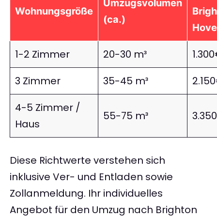
Umzugsvolumen
Wohnungsgröße
Brig
(ca.)
Hove 
1-2 Zimmer
20-30 m³
1.30
3 Zimmer
35-45 m³
2.15
4-5 Zimmer /
55-75 m³
3.35
Haus
Diese Richtwerte verstehen sich
inklusive Ver- und Entladen sowie
Zollanmeldung. Ihr individuelles
Angebot für den Umzug nach Brighton