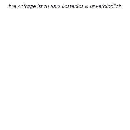
Ihre Anfrage ist zu 100% kostenlos & unverbindlich.
UNVERBINDLICHES ANGEBOT IN
UNTER 60 SEKUNDEN
:
Machen Sie sich bereit für einen
reibungslosen & sorgenfreien Umzug in Berlin:
Erleben Sie, wie unser Expertenteam Ihren
Umzug schnell, sicher und effizient gestaltet.
Lassen Sie uns den schweren Teil
übernehmen & freuen Sie sich auf einen
entspannten und kostengünstigen Servive!