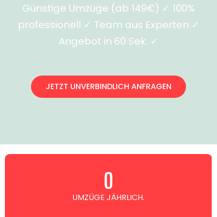
Günstige Umzüge (ab 149€) ✓ 100%
professionell ✓ Team aus Experten ✓
Angebot in 60 Sek. ✓
JETZT UNVERBINDLICH ANFRAGEN
0
UMZÜGE JÄHRLICH.