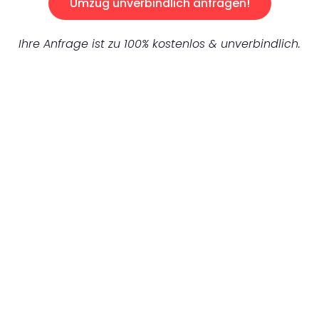
Umzug unverbindlich anfragen!
Ihre Anfrage ist zu 100% kostenlos & unverbindlich.
UNVERBINDLICHES ANGEBOT IN
UNTER 60 SEKUNDEN
:
Machen Sie sich bereit für einen
reibungslosen & sorgenfreien Umzug in Berlin:
Erleben Sie, wie unser Expertenteam Ihren
Umzug schnell, sicher und effizient gestaltet.
Lassen Sie uns den schweren Teil
übernehmen & freuen Sie sich auf einen