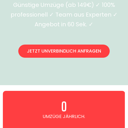
Günstige Umzüge (ab 149€) ✓ 100%
professionell ✓ Team aus Experten ✓
Angebot in 60 Sek. ✓
JETZT UNVERBINDLICH ANFRAGEN
0
UMZÜGE JÄHRLICH.