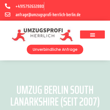
+4915792632880
anfrage@umzugsprofi-herrlich-berlin.de
Umzugsunternehmen Berlin
Unverbindliche Anfrage
UMZUG BERLIN SOUTH
LANARKSHIRE (SEIT 2007)