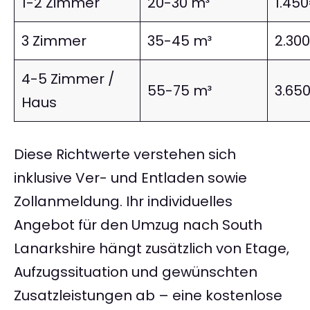
1-2 Zimmer
20-30 m³
1.45
3 Zimmer
35-45 m³
2.30
4-5 Zimmer /
55-75 m³
3.65
Haus
Diese Richtwerte verstehen sich
inklusive Ver- und Entladen sowie
Zollanmeldung. Ihr individuelles
Angebot für den Umzug nach South
Lanarkshire hängt zusätzlich von Etage,
Aufzugssituation und gewünschten
Zusatzleistungen ab – eine kostenlose