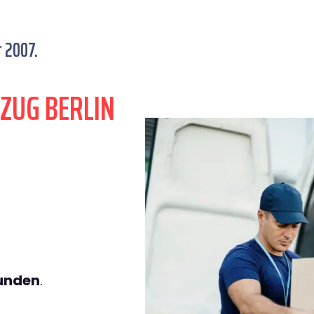
t 2007.
ZUG BERLIN
tunden
.