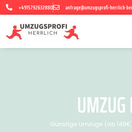
+4915792632880
anfrage@umzugsprofi-herrlich-ber
UMZUG B
Günstige Umzüge (ab 149€) 