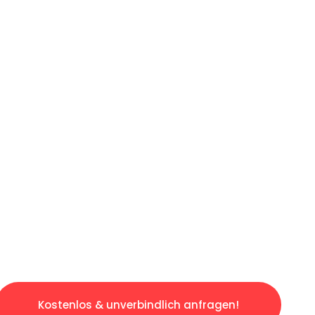
ICHES ANGEBOT IN
UNTER 60 S
slosen & sorgenfreien Umzug in Berlin: Erleb
taltet. Lassen Sie uns den schweren Teil übe
tspannten und kostengünstigen Servive!
Kostenlos & unverbindlich anfragen!