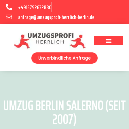
+4915792632880
anfrage@umzugsprofi-herrlich-berlin.de
Umzugsunternehmen Berlin
Unverbindliche Anfrage
UMZUG BERLIN SALERNO (SEIT
2007)