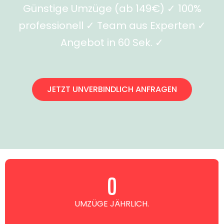
Günstige Umzüge (ab 149€) ✓ 100%
professionell ✓ Team aus Experten ✓
Angebot in 60 Sek. ✓
JETZT UNVERBINDLICH ANFRAGEN
0
UMZÜGE JÄHRLICH.