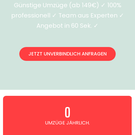
Günstige Umzüge (ab 149€) ✓ 100%
professionell ✓ Team aus Experten ✓
Angebot in 60 Sek. ✓
JETZT UNVERBINDLICH ANFRAGEN
0
UMZÜGE JÄHRLICH.