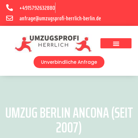
+4915792632880
anfrage@umzugsprofi-herrlich-berlin.de
Umzugsunternehmen Berlin
Unverbindliche Anfrage
UMZUG BERLIN ANCONA (SEIT
2007)