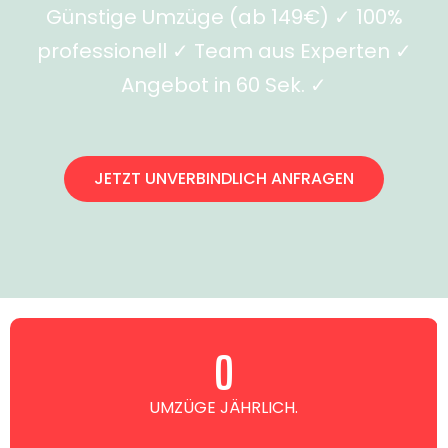
Günstige Umzüge (ab 149€) ✓ 100%
professionell ✓ Team aus Experten ✓
Angebot in 60 Sek. ✓
JETZT UNVERBINDLICH ANFRAGEN
0
UMZÜGE JÄHRLICH.