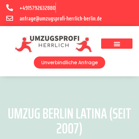
+4915792632880
anfrage@umzugsprofi-herrlich-berlin.de
Umzugsunternehmen Berlin
Unverbindliche Anfrage
UMZUG BERLIN LATINA (SEIT
2007)