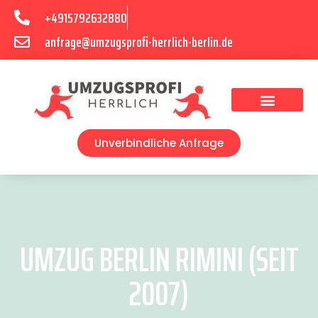
+4915792632880
anfrage@umzugsprofi-herrlich-berlin.de
Umzugsunternehmen Berlin
Unverbindliche Anfrage
UMZUG BERLIN RIMINI (SEIT
2007)