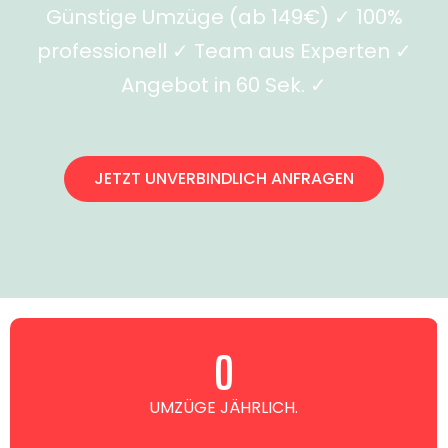
Günstige Umzüge (ab 149€) ✓ 100%
professionell ✓ Team aus Experten ✓
Angebot in 60 Sek. ✓
JETZT UNVERBINDLICH ANFRAGEN
0
UMZÜGE JÄHRLICH.