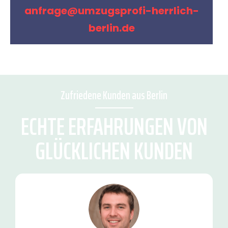
anfrage@umzugsprofi-herrlich-
berlin.de
Zufriedene Kunden aus Berlin
ECHTE ERFAHRUNGEN VON
GLÜCKLICHEN KUNDEN