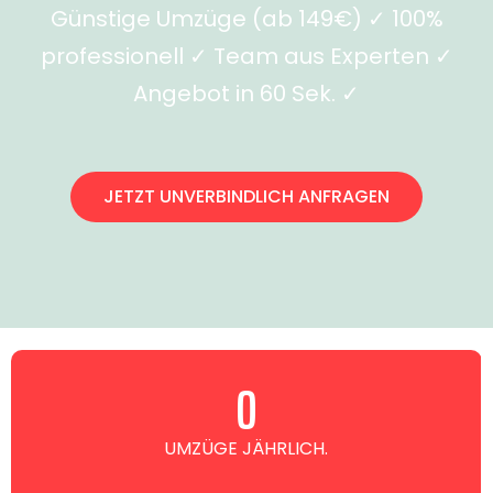
Günstige Umzüge (ab 149€) ✓ 100%
professionell ✓ Team aus Experten ✓
Angebot in 60 Sek. ✓
JETZT UNVERBINDLICH ANFRAGEN
0
UMZÜGE JÄHRLICH.