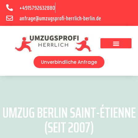
+4915792632880
anfrage@umzugsprofi-herrlich-berlin.de
Umzugsunternehmen Berlin
Unverbindliche Anfrage
UMZUG BERLIN SAINT-ÉTIENNE
(SEIT 2007)