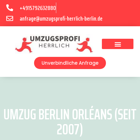
+4915792632880
anfrage@umzugsprofi-herrlich-berlin.de
Umzugsunternehmen Berlin
Unverbindliche Anfrage
UMZUG BERLIN ORLÉANS (SEIT
2007)