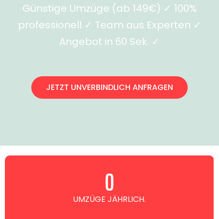
Günstige Umzüge (ab 149€) ✓ 100%
professionell ✓ Team aus Experten ✓
Angebot in 60 Sek. ✓
JETZT UNVERBINDLICH ANFRAGEN
0
UMZÜGE JÄHRLICH.