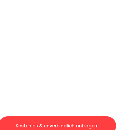
ICHES ANGEBOT IN
UNTER 60 S
slosen & sorgenfreien Umzug in Berlin: Erleb
taltet. Lassen Sie uns den schweren Teil übe
tspannten und kostengünstigen Servive!
Kostenlos & unverbindlich anfragen!