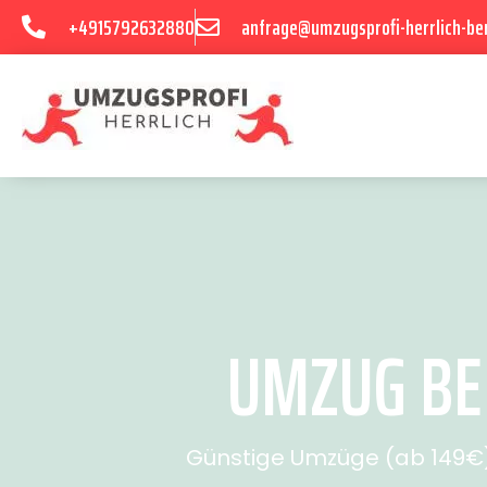
+4915792632880
anfrage@umzugsprofi-herrlich-ber
UMZUG BER
Günstige Umzüge (ab 149€) 