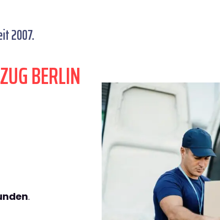
it 2007.
ZUG BERLIN
tunden
.