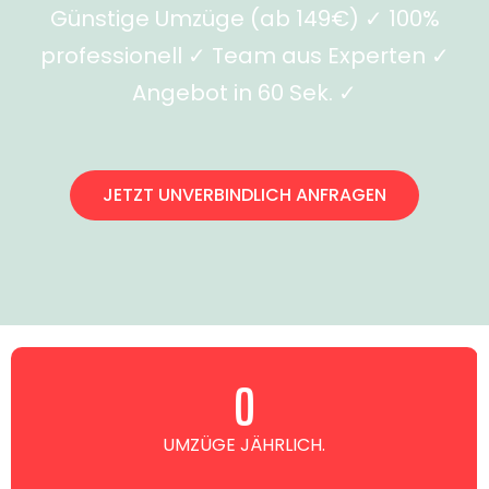
Günstige Umzüge (ab 149€) ✓ 100%
professionell ✓ Team aus Experten ✓
Angebot in 60 Sek. ✓
JETZT UNVERBINDLICH ANFRAGEN
0
UMZÜGE JÄHRLICH.