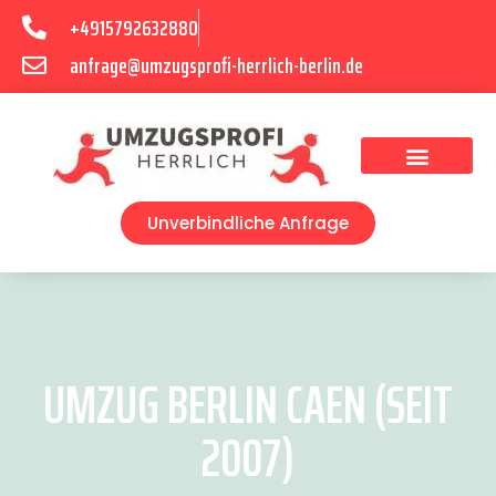
+4915792632880
anfrage@umzugsprofi-herrlich-berlin.de
Umzugsunternehmen Berlin
Unverbindliche Anfrage
UMZUG BERLIN CAEN (SEIT
2007)