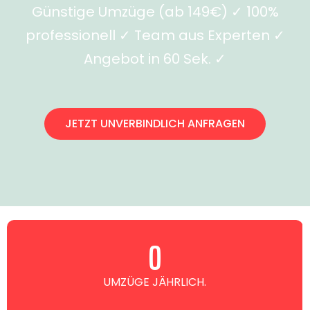
Günstige Umzüge (ab 149€) ✓ 100%
professionell ✓ Team aus Experten ✓
Angebot in 60 Sek. ✓
JETZT UNVERBINDLICH ANFRAGEN
0
UMZÜGE JÄHRLICH.