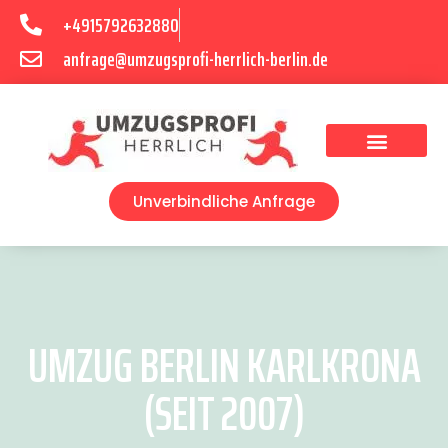
+4915792632880
anfrage@umzugsprofi-herrlich-berlin.de
Umzugsunternehmen Berlin
Unverbindliche Anfrage
UMZUG BERLIN KARLKRONA
(SEIT 2007)