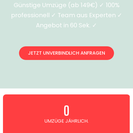
Günstige Umzüge (ab 149€) ✓ 100%
professionell ✓ Team aus Experten ✓
Angebot in 60 Sek. ✓
JETZT UNVERBINDLICH ANFRAGEN
0
UMZÜGE JÄHRLICH.