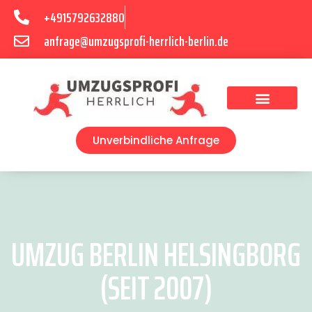
+4915792632880
anfrage@umzugsprofi-herrlich-berlin.de
Umzugsunternehmen Berlin
Unverbindliche Anfrage
UMZUG BERLIN HELSINGBORG
(SEIT 2007)