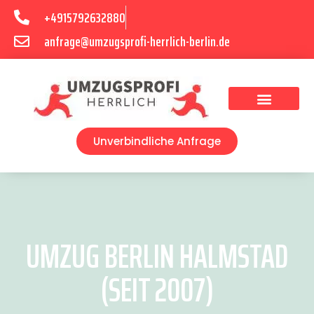
+4915792632880
anfrage@umzugsprofi-herrlich-berlin.de
Umzugsunternehmen Berlin
Unverbindliche Anfrage
UMZUG BERLIN HALMSTAD
(SEIT 2007)