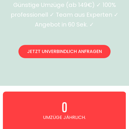
Günstige Umzüge (ab 149€) ✓ 100%
professionell ✓ Team aus Experten ✓
Angebot in 60 Sek. ✓
JETZT UNVERBINDLICH ANFRAGEN
0
UMZÜGE JÄHRLICH.