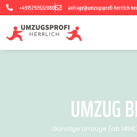
+4915792632880
anfrage@umzugsprofi-herrlich-ber
UMZUG BE
Günstige Umzüge (ab 149€) 