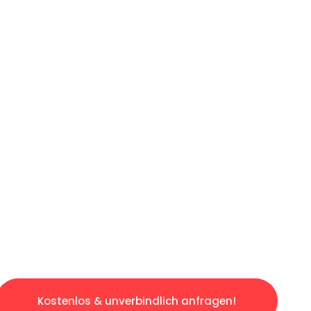
ICHES ANGEBOT IN
UNTER 60 S
slosen & sorgenfreien Umzug in Berlin: Erleb
taltet. Lassen Sie uns den schweren Teil übe
tspannten und kostengünstigen Servive!
Kostenlos & unverbindlich anfragen!