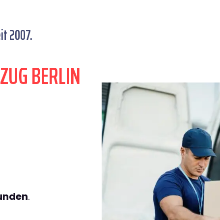
it 2007.
ZUG BERLIN
tunden
.