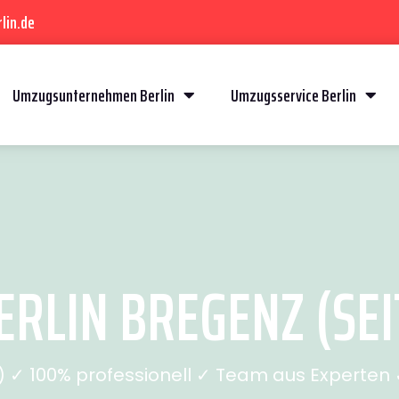
lin.de
Umzugsunternehmen Berlin
Umzugsservice Berlin
RLIN BREGENZ (SEI
✓ 100% professionell ✓ Team aus Experten ✓