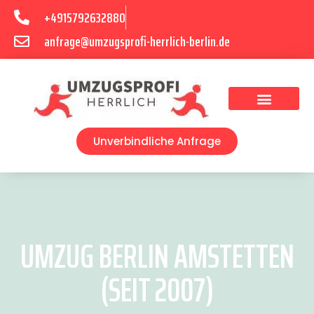
+4915792632880
anfrage@umzugsprofi-herrlich-berlin.de
Umzugsunternehmen Berlin
Unverbindliche Anfrage
UMZUG BERLIN AMSTETTEN
(SEIT 2007)