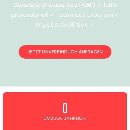
Günstige Umzüge (ab 149€) ✓ 100%
professionell ✓ Team aus Experten ✓
Angebot in 60 Sek. ✓
JETZT UNVERBINDLICH ANFRAGEN
0
UMZÜGE JÄHRLICH.