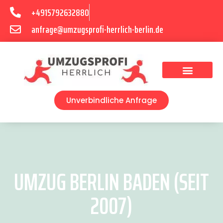
+4915792632880
anfrage@umzugsprofi-herrlich-berlin.de
Umzugsunternehmen Berlin
Unverbindliche Anfrage
UMZUG BERLIN BADEN (SEIT
2007)