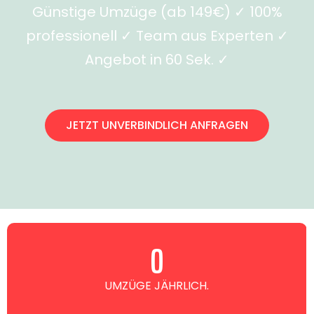
Günstige Umzüge (ab 149€) ✓ 100%
professionell ✓ Team aus Experten ✓
Angebot in 60 Sek. ✓
JETZT UNVERBINDLICH ANFRAGEN
0
UMZÜGE JÄHRLICH.