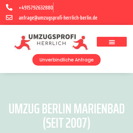
+4915792632880
anfrage@umzugsprofi-herrlich-berlin.de
Umzugsunternehmen Berlin
Unverbindliche Anfrage
UMZUG BERLIN MARIENBAD
(SEIT 2007)