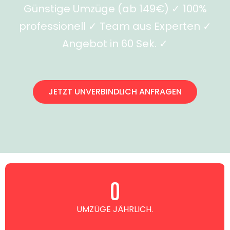
Günstige Umzüge (ab 149€) ✓ 100%
professionell ✓ Team aus Experten ✓
Angebot in 60 Sek. ✓
JETZT UNVERBINDLICH ANFRAGEN
0
UMZÜGE JÄHRLICH.