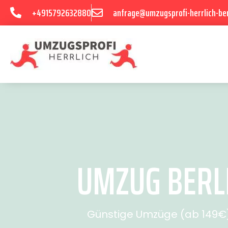
+4915792632880
anfrage@umzugsprofi-herrlich-ber
UMZUG BERLI
Günstige Umzüge (ab 149€) 