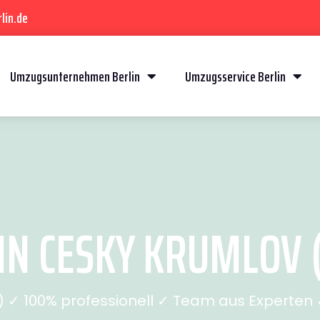
lin.de
Umzugsunternehmen Berlin
Umzugsservice Berlin
N CESKY KRUMLOV (
✓ 100% professionell ✓ Team aus Experten ✓