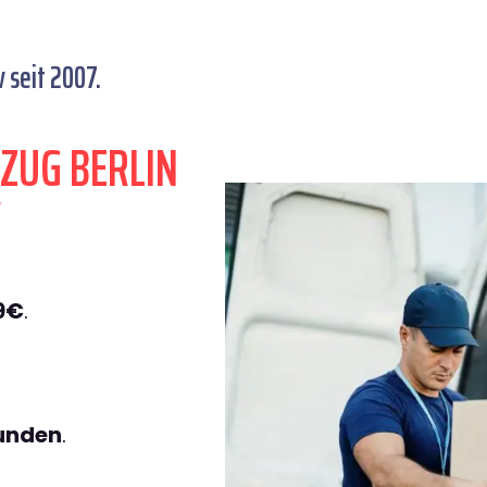
 seit 2007.
ZUG BERLIN
V
9€
.
tunden
.