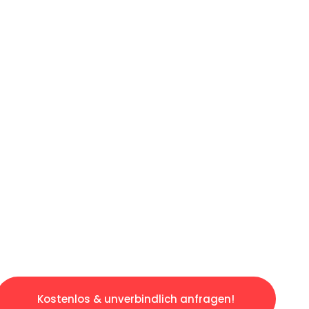
ICHES ANGEBOT IN
UNTER 60 S
slosen & sorgenfreien Umzug in Berlin: Erleb
taltet. Lassen Sie uns den schweren Teil übe
tspannten und kostengünstigen Servive!
Kostenlos & unverbindlich anfragen!