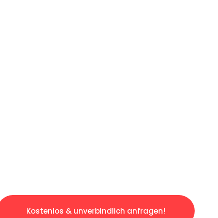
ICHES ANGEBOT IN
UNTER 60 S
slosen & sorgenfreien Umzug in Berlin: Erleb
taltet. Lassen Sie uns den schweren Teil übe
tspannten und kostengünstigen Servive!
Kostenlos & unverbindlich anfragen!