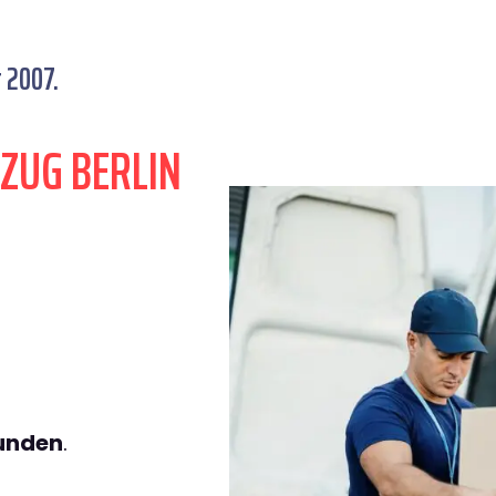
t 2007.
ZUG BERLIN
tunden
.