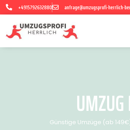
+4915792632880
anfrage@umzugsprofi-herrlich-ber
UMZUG B
Günstige Umzüge (ab 149€) 