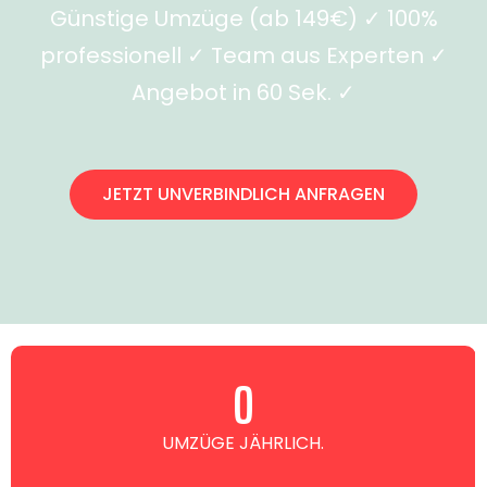
Günstige Umzüge (ab 149€) ✓ 100%
professionell ✓ Team aus Experten ✓
Angebot in 60 Sek. ✓
JETZT UNVERBINDLICH ANFRAGEN
0
UMZÜGE JÄHRLICH.