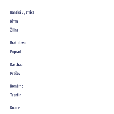
Banská Bystrica
Nitra
Žilina
Bratislava
Poprad
Kaschau
Prešov
Komárno
Trenčín
Košice