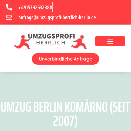
+4915792632880
anfrage@umzugsprofi-herrlich-berlin.de
Umzugsunternehmen Berlin
Unverbindliche Anfrage
UMZUG BERLIN KOMÁRNO (SEIT
2007)