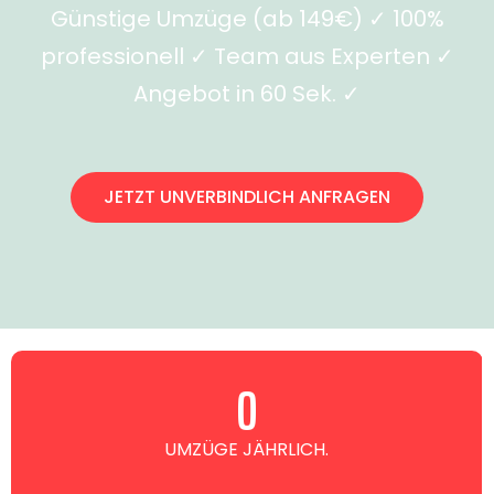
Günstige Umzüge (ab 149€) ✓ 100%
professionell ✓ Team aus Experten ✓
Angebot in 60 Sek. ✓
JETZT UNVERBINDLICH ANFRAGEN
0
UMZÜGE JÄHRLICH.