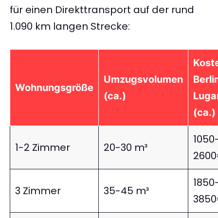
für einen Direkttransport auf der rund
1.090 km langen Strecke:
Kost
Umzugsvolumen
Berli
Wohnungsgröße
(ca.)
Luga
(ca.)
1050
1-2 Zimmer
20-30 m³
260
1850
3 Zimmer
35-45 m³
385