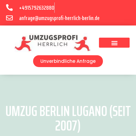
+4915792632880
anfrage@umzugsprofi-herrlich-berlin.de
Umzugsunternehmen Berlin
Unverbindliche Anfrage
UMZUG BERLIN LUGANO (SEIT
2007)