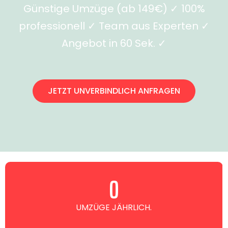
Günstige Umzüge (ab 149€) ✓ 100%
professionell ✓ Team aus Experten ✓
Angebot in 60 Sek. ✓
JETZT UNVERBINDLICH ANFRAGEN
0
UMZÜGE JÄHRLICH.