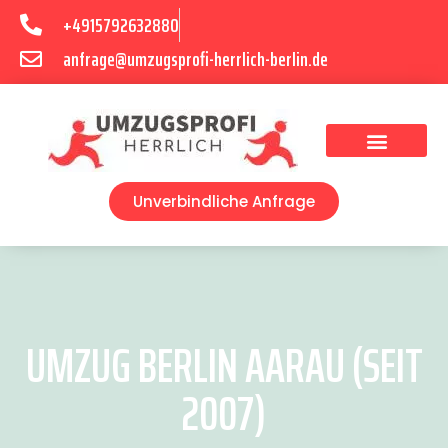
+4915792632880
anfrage@umzugsprofi-herrlich-berlin.de
Umzugsunternehmen Berlin
Unverbindliche Anfrage
UMZUG BERLIN AARAU (SEIT
2007)