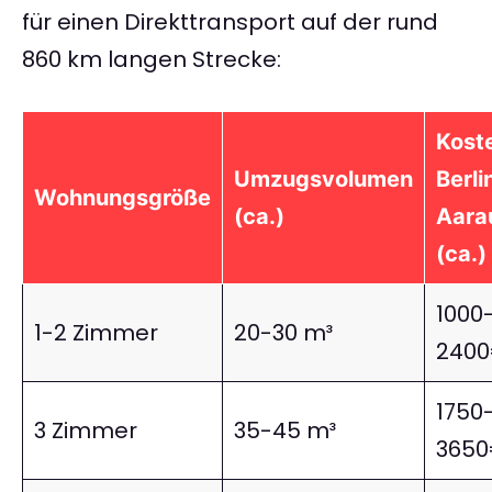
für einen Direkttransport auf der rund
860 km langen Strecke:
Kost
Umzugsvolumen
Berli
Wohnungsgröße
(ca.)
Aara
(ca.)
1000
1-2 Zimmer
20-30 m³
240
1750
3 Zimmer
35-45 m³
365