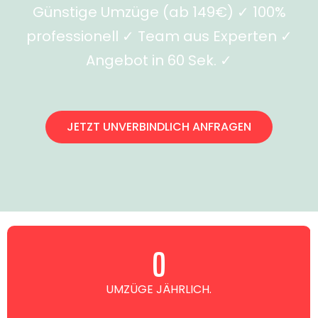
Günstige Umzüge (ab 149€) ✓ 100%
professionell ✓ Team aus Experten ✓
Angebot in 60 Sek. ✓
JETZT UNVERBINDLICH ANFRAGEN
0
UMZÜGE JÄHRLICH.