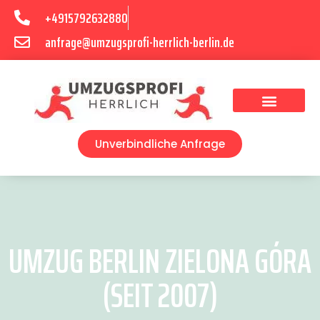
+4915792632880
anfrage@umzugsprofi-herrlich-berlin.de
Umzugsunternehmen Berlin
Unverbindliche Anfrage
UMZUG BERLIN ZIELONA GÓRA
(SEIT 2007)