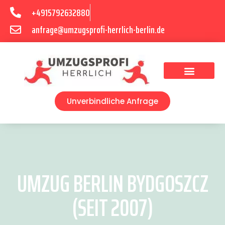
+4915792632880
anfrage@umzugsprofi-herrlich-berlin.de
Umzugsunternehmen Berlin
Unverbindliche Anfrage
UMZUG BERLIN BYDGOSZCZ
(SEIT 2007)