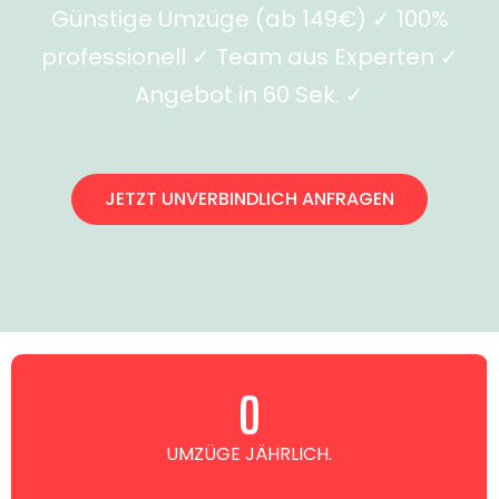
Günstige Umzüge (ab 149€) ✓ 100%
professionell ✓ Team aus Experten ✓
Angebot in 60 Sek. ✓
JETZT UNVERBINDLICH ANFRAGEN
0
UMZÜGE JÄHRLICH.