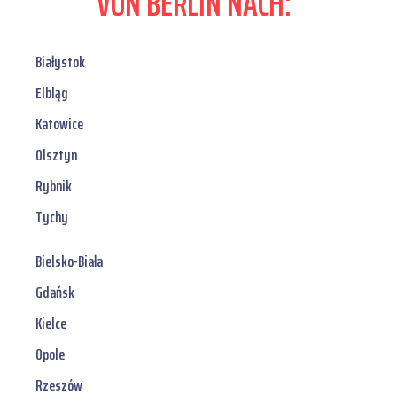
VON BERLIN NACH:
Białystok
Elbląg
Katowice
Olsztyn
Rybnik
Tychy
Bielsko-Biała
Gdańsk
Kielce
Opole
Rzeszów