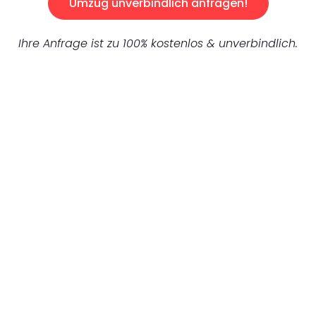
Umzug unverbindlich anfragen!
Ihre Anfrage ist zu 100% kostenlos & unverbindlich.
UNVERBINDLICHES ANGEBOT IN
UNTER 60 SEKUNDEN
:
Machen Sie sich bereit für einen
reibungslosen & sorgenfreien Umzug in Berlin:
Erleben Sie, wie unser Expertenteam Ihren
Umzug schnell, sicher und effizient gestaltet.
Lassen Sie uns den schweren Teil
übernehmen & freuen Sie sich auf einen