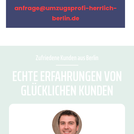
anfrage@umzugsprofi-herrlich-
berlin.de
Zufriedene Kunden aus Berlin
ECHTE ERFAHRUNGEN VON
GLÜCKLICHEN KUNDEN