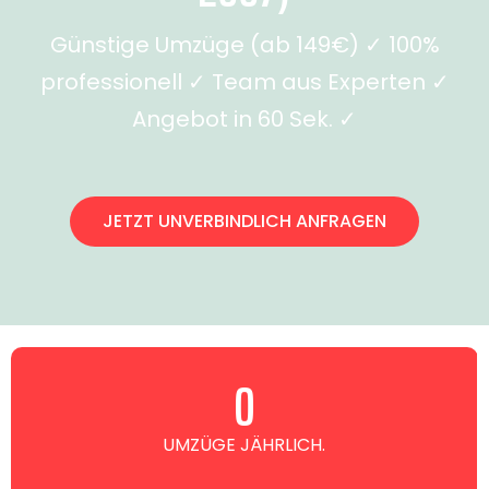
Günstige Umzüge (ab 149€) ✓ 100%
professionell ✓ Team aus Experten ✓
Angebot in 60 Sek. ✓
JETZT UNVERBINDLICH ANFRAGEN
0
UMZÜGE JÄHRLICH.