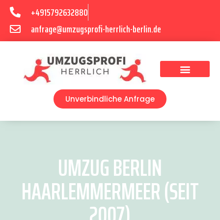
+4915792632880
anfrage@umzugsprofi-herrlich-berlin.de
Umzugsunternehmen Berlin
Unverbindliche Anfrage
UMZUG BERLIN
HAARLEMMERMEER (SEIT
2007)